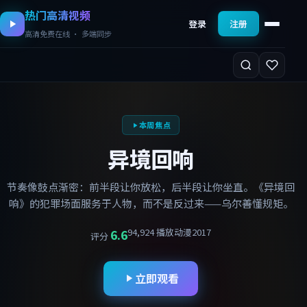
热门高清视频
登录
注册
高清免费在线 · 多端同步
本周焦点
异境回响
节奏像鼓点渐密：前半段让你放松，后半段让你坐直。《异境回
响》的犯罪场面服务于人物，而不是反过来——乌尔善懂规矩。
94,924
播放
动漫
2017
6.6
评分
立即观看