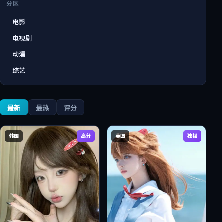
分区
电影
电视剧
动漫
综艺
最新
最热
评分
韩国
高分
英国
独播