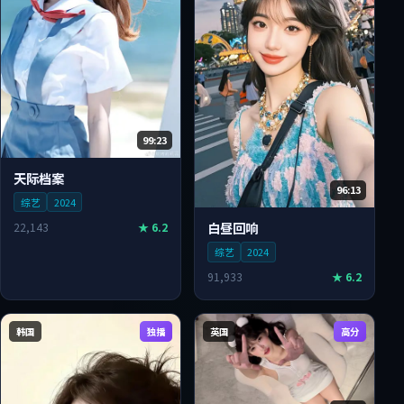
99:23
天际档案
96:13
综艺
2024
白昼回响
22,143
★
6.2
综艺
2024
91,933
★
6.2
韩国
独播
英国
高分