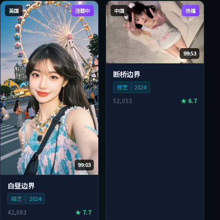
英国
连载中
中国
热播
99:53
断桥边界
综艺
2024
52,053
★
6.7
99:03
白昼边界
综艺
2024
42,083
★
7.7