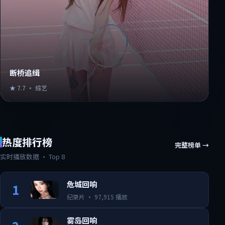
断桥追缉
★
7.7
·
综艺
热度排行榜
完整榜单 →
实时播放数据 · Top 8
危城回响
1
纪录片
·
97,915
播放
雾岛回响