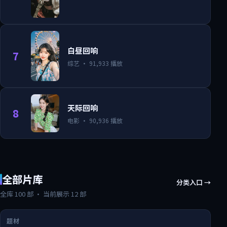
白昼回响
7
综艺
·
91,933
播放
天际回响
8
电影
·
90,936
播放
全部片库
分类入口 →
全库
100
部 · 当前展示
12
部
题材