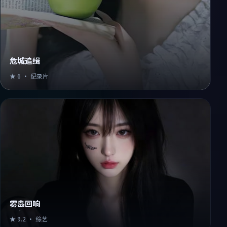
危城追缉
★
6
·
纪录片
雾岛回响
★
9.2
·
综艺