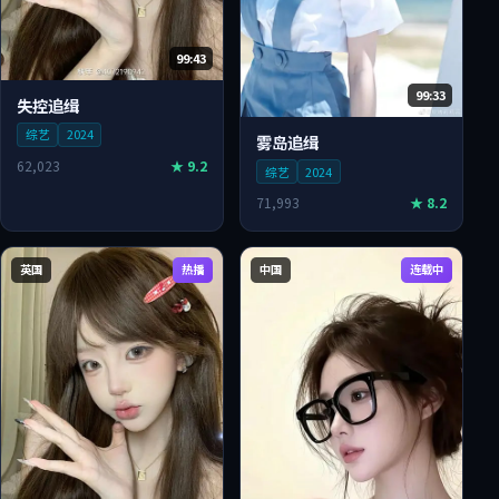
99:43
99:33
失控追缉
综艺
2024
雾岛追缉
62,023
★
9.2
综艺
2024
71,993
★
8.2
英国
热播
中国
连载中