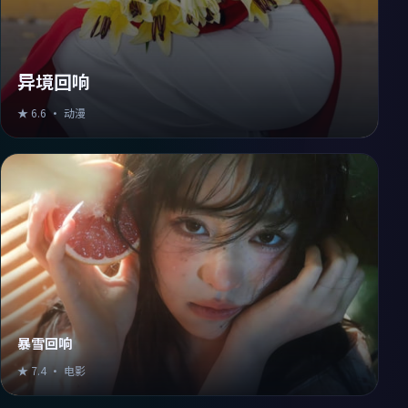
异境回响
★
6.6
·
动漫
暴雪回响
★
7.4
·
电影