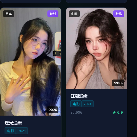
日本
院线
中国
杜比
99:16
狂潮追缉
电影
2023
99:26
70,996
★
6.9
逆光追缉
电影
2023