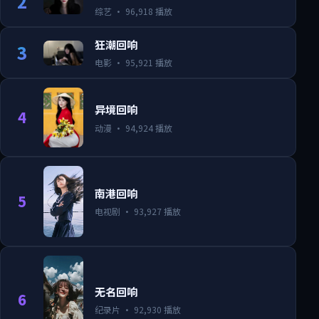
2
综艺
·
96,918
播放
狂潮回响
3
电影
·
95,921
播放
异境回响
4
动漫
·
94,924
播放
南港回响
5
电视剧
·
93,927
播放
无名回响
6
纪录片
·
92,930
播放